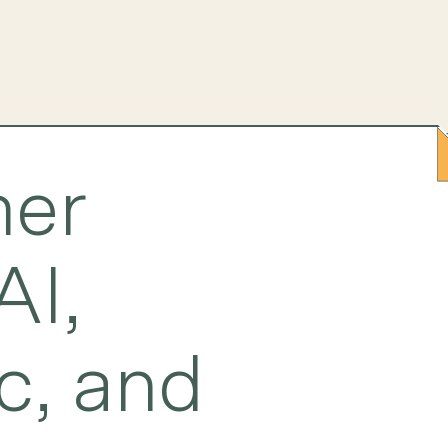
er
AI,
c, and